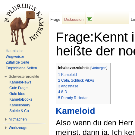
Frage
Diskussion
L
F/b
Frage:Kennt 
heißte der n
Hauptseite
Wegweiser
Wechseln zu:
Navigation
,
Suche
Zufällige Seite
Inhaltsverzeichnis
Empfohlene Seiten
[
Verbergen
]
1
Kameloid
Schwesterprojekte
2
Cptn. Schluck PikAs
KameloNews
3
Angsthase
Gute Frage
4
8-D
Gute Idee
5
Parody R.Hodan
KameloBooks
Kamelionary
Kameloid
Spiele & Co.
Mitmachen
Also wenn du den Herr
Werkzeuge
meinst, dann ja. Ich k