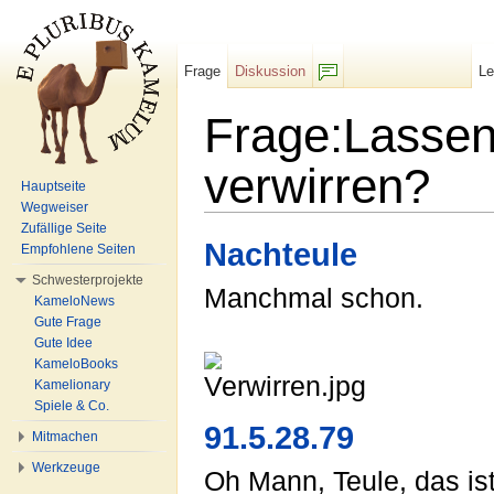
Frage
Diskussion
L
F/b
Frage:Lassen
verwirren?
Hauptseite
Wegweiser
Wechseln zu:
Navigation
,
Suche
Zufällige Seite
Nachteule
Empfohlene Seiten
Schwesterprojekte
Manchmal schon.
KameloNews
Gute Frage
Gute Idee
KameloBooks
Kamelionary
Spiele & Co.
91.5.28.79
Mitmachen
Werkzeuge
Oh Mann, Teule, das ist