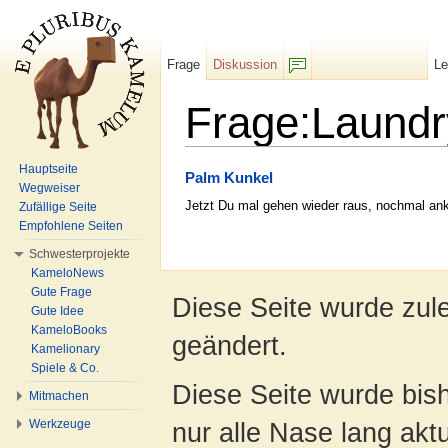
Frage
Diskussion
L
F/b
Frage:Laundr
Wechseln zu:
Navigation
,
Suche
Hauptseite
Palm Kunkel
Wegweiser
Jetzt Du mal gehen wieder raus, nochmal ank
Zufällige Seite
Empfohlene Seiten
Schwesterprojekte
KameloNews
Gute Frage
Diese Seite wurde zul
Gute Idee
KameloBooks
geändert.
Kamelionary
Spiele & Co.
Diese Seite wurde bish
Mitmachen
Werkzeuge
nur alle Nase lang aktua