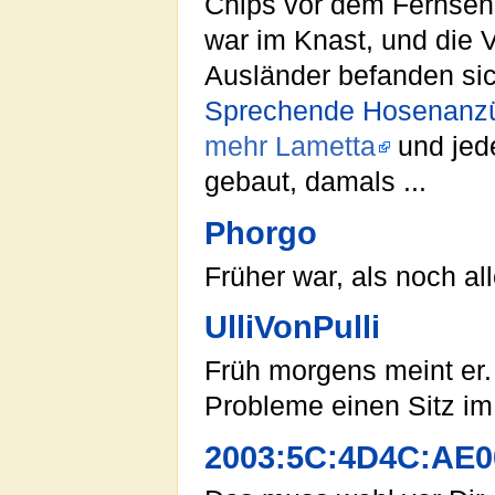
Chips vor dem Fernseh
war im Knast, und die 
Ausländer befanden sic
Sprechende Hosenanz
mehr Lametta
und jed
gebaut, damals ...
Phorgo
Früher war, als noch al
UlliVonPulli
Früh morgens meint er
Probleme einen Sitz im
2003:5C:4D4C:AE0