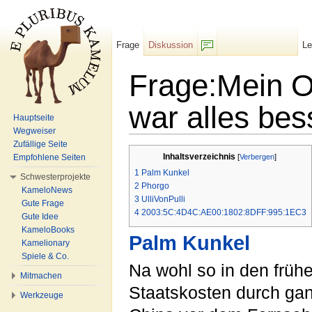
Frage
Diskussion
L
F/b
Frage:Mein O
war alles bes
Hauptseite
Wegweiser
Wechseln zu:
Navigation
,
Suche
Zufällige Seite
Inhaltsverzeichnis
Empfohlene Seiten
[
Verbergen
]
1
Palm Kunkel
Schwesterprojekte
2
Phorgo
KameloNews
3
UlliVonPulli
Gute Frage
4
2003:5C:4D4C:AE00:1802:8DFF:995:1EC3
Gute Idee
KameloBooks
Palm Kunkel
Kamelionary
Spiele & Co.
Na wohl so in den frühe
Mitmachen
Staatskosten durch gan
Werkzeuge