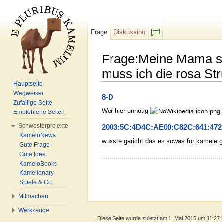
Frage
Diskussion
F/b
Frage:Meine Mama sag
muss ich die rosa S
Hauptseite
Wechseln zu:
Navigation
,
Suche
Wegweiser
8-D
Zufällige Seite
Wer hier unnötig
Empfohlene Seiten
Schwesterprojekte
2003:5C:4D4C:AE00:C82C:641:472
KameloNews
wusste garicht das es sowas für kamele gi
Gute Frage
Gute Idee
KameloBooks
Kamelionary
Spiele & Co.
Mitmachen
Werkzeuge
Diese Seite wurde zuletzt am 1. Mai 2015 um 11:27 