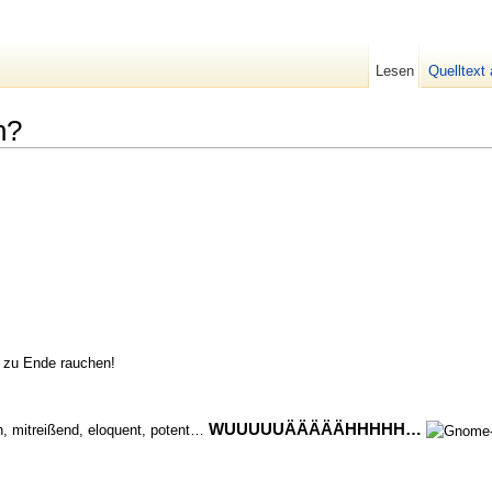
Lesen
Quelltext
h?
e zu Ende rauchen!
WUUUUUÄÄÄÄÄHHHHH…
h, mitreißend, eloquent, potent…