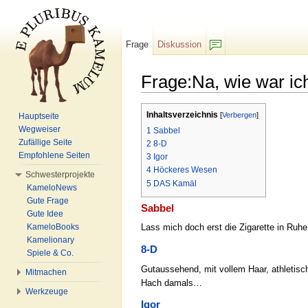
Frage
Diskussion
F/b
Frage:Na, wie war ic
Wechseln zu:
Navigation
,
Suche
Inhaltsverzeichnis
[
Verbergen
]
Hauptseite
Wegweiser
1
Sabbel
Zufällige Seite
2
8-D
Empfohlene Seiten
3
Igor
4
Höckeres Wesen
Schwesterprojekte
5
DAS Kamäl
KameloNews
Gute Frage
Sabbel
Gute Idee
KameloBooks
Lass mich doch erst die Zigarette in Ruh
Kamelionary
8-D
Spiele & Co.
Gutaussehend, mit vollem Haar, athletisc
Mitmachen
Hach damals…
Werkzeuge
Igor