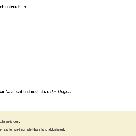
h unterirdisch.
h war Navi echt und noch dazu
das Original
.
 Uhr geändert.
 Zähler wird nur alle Nase lang aktualisiert.