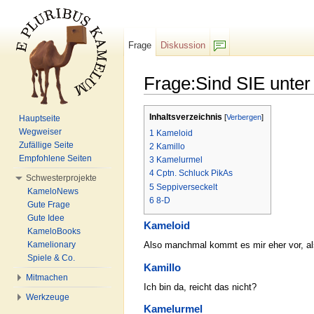
Frage
Diskussion
F/b
Frage:Sind SIE unter
Wechseln zu:
Navigation
,
Suche
Inhaltsverzeichnis
[
Verbergen
]
Hauptseite
Wegweiser
1
Kameloid
Zufällige Seite
2
Kamillo
Empfohlene Seiten
3
Kamelurmel
4
Cptn. Schluck PikAs
Schwesterprojekte
5
Seppiverseckelt
KameloNews
6
8-D
Gute Frage
Gute Idee
Kameloid
KameloBooks
Kamelionary
Also manchmal kommt es mir eher vor, als
Spiele & Co.
Kamillo
Mitmachen
Ich bin da, reicht das nicht?
Werkzeuge
Kamelurmel