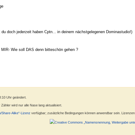
ge
st du doch jederzeit haben Cptn... in deinem nächstgelegenen Dominastudio!)
MIR- Wie soll DAS denn bitteschön gehen ?
8:10 Uhr geändert.
ähler wird nur alle Nase lang aktualisiert.
n/Share-Alike“-Lizenz
verfügbar; zusätzliche Bedingungen können anwendbar sein. Lizenzen f