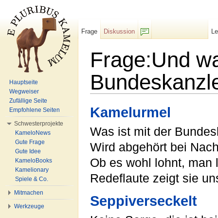
Frage
Diskussion
L
F/b
Frage:Und was
Bundeskanzle
Hauptseite
Wegweiser
Wechseln zu:
Navigation
,
Suche
Zufällige Seite
Kamelurmel
Empfohlene Seiten
Schwesterprojekte
Was ist mit der Bundes
KameloNews
Gute Frage
Wird abgehört bei Nach
Gute Idee
Ob es wohl lohnt, man 
KameloBooks
Kamelionary
Redeflaute zeigt sie un
Spiele & Co.
Mitmachen
Seppiverseckelt
Werkzeuge