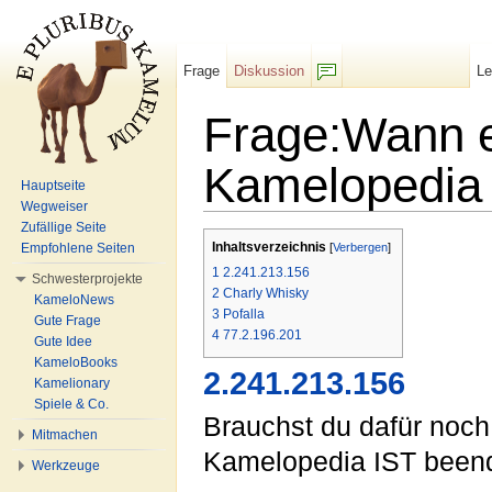
Frage
Diskussion
L
F/b
Frage:Wann er
Kamelopedia 
Hauptseite
Wegweiser
Wechseln zu:
Navigation
,
Suche
Zufällige Seite
Inhaltsverzeichnis
Empfohlene Seiten
[
Verbergen
]
1
2.241.213.156
Schwesterprojekte
2
Charly Whisky
KameloNews
3
Pofalla
Gute Frage
4
77.2.196.201
Gute Idee
KameloBooks
2.241.213.156
Kamelionary
Spiele & Co.
Brauchst du dafür noc
Mitmachen
Kamelopedia IST beend
Werkzeuge