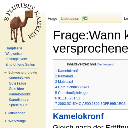
Frage
Diskussion
L
F/b
Frage:Wann k
versprochene
Hauptseite
Wegweiser
Wechseln zu:
Navigation
,
Suche
Zufällige Seite
Inhaltsverzeichnis
Empfohlene Seiten
[
Verbergen
]
1
Kamelokronf
Schwesterprojekte
2
Kameloid
KameloNews
3
Matzescd
Gute Frage
4
Cptn. Schluck PikAs
Gute Idee
5
ChristianSpielvogel
KameloBooks
6
91.115.231.52
Kamelionary
7
2003:5C:4D4C:AE00:1802:8DFF:995:1EC3
Spiele & Co.
Mitmachen
Kamelokronf
Werkzeuge
Gleich nach der Eröffn