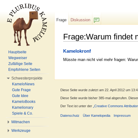
Frage
Diskussion
F/b
Frage:Warum findet m
Wechseln zu:
Navigation
,
Suche
Kamelokronf
Hauptseite
Wegweiser
Müsste man nicht viel mehr fragen: Waru
Zufällige Seite
Empfohlene Seiten
Schwesterprojekte
KameloNews
Gute Frage
Diese Seite wurde zuletzt am 22. April 2012 um 13:
Gute Idee
Diese Seite wurde bisher 385-mal abgerufen. Dieser Z
KameloBooks
Der Text ist unter der
„Creative Commons Attributio
Kamelionary
Spiele & Co.
Datenschutz
Über Kamelopedia
Impressum
Mitmachen
Werkzeuge