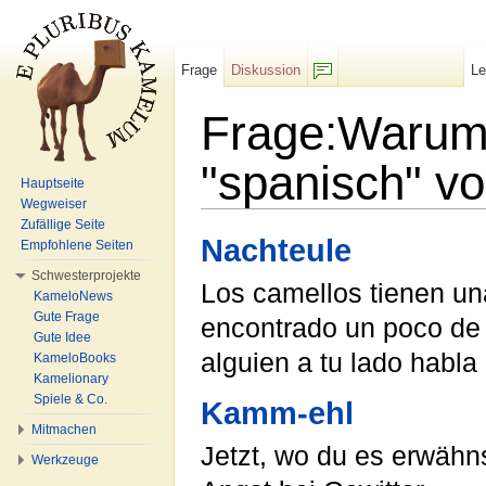
Frage
Diskussion
L
F/b
Frage:Warum
"spanisch" vo
Hauptseite
Wegweiser
Wechseln zu:
Navigation
,
Suche
Zufällige Seite
Nachteule
Empfohlene Seiten
Schwesterprojekte
Los camellos tienen una
KameloNews
Gute Frage
encontrado un poco de 
Gute Idee
alguien a tu lado habla 
KameloBooks
Kamelionary
Spiele & Co.
Kamm-ehl
Mitmachen
Jetzt, wo du es erwähn
Werkzeuge