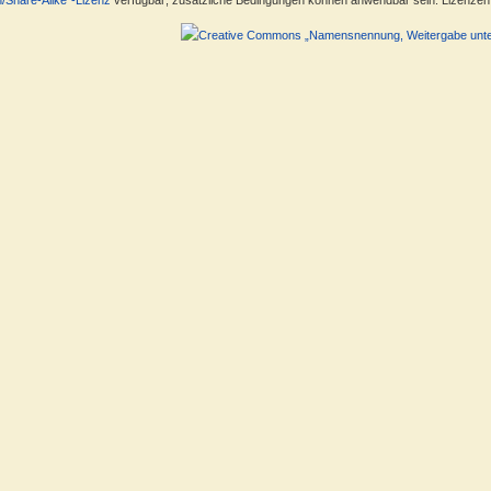
n/Share-Alike“-Lizenz
verfügbar; zusätzliche Bedingungen können anwendbar sein. Lizenzen f