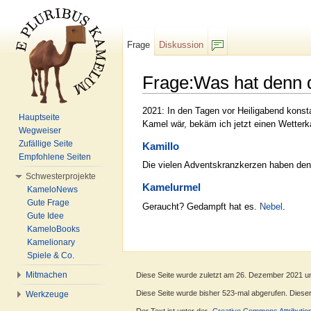
Frage
Diskussion
F/b
Frage:Was hat denn d
Wechseln zu:
Navigation
,
Suche
2021: In den Tagen vor Heiligabend konst
Hauptseite
Kamel wär, bekäm ich jetzt einen Wetterka
Wegweiser
Zufällige Seite
Kamillo
Empfohlene Seiten
Die vielen Adventskranzkerzen haben d
Schwesterprojekte
Kamelurmel
KameloNews
Gute Frage
Geraucht? Gedampft hat es.
Nebel
.
Gute Idee
KameloBooks
Kamelionary
Spiele & Co.
Mitmachen
Diese Seite wurde zuletzt am 26. Dezember 2021 u
Diese Seite wurde bisher 523-mal abgerufen. Dieser Z
Werkzeuge