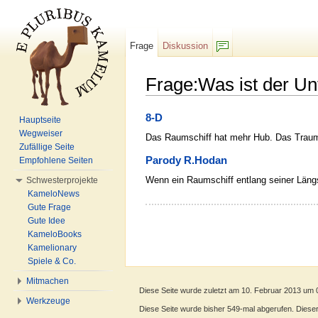
Frage
Diskussion
F/b
Frage:Was ist der U
Wechseln zu:
Navigation
,
Suche
8-D
Hauptseite
Wegweiser
Das Raumschiff hat mehr Hub. Das Traumsc
Zufällige Seite
Parody R.Hodan
Empfohlene Seiten
Wenn ein Raumschiff entlang seiner Längsac
Schwesterprojekte
KameloNews
Gute Frage
Gute Idee
KameloBooks
Kamelionary
Spiele & Co.
Mitmachen
Diese Seite wurde zuletzt am 10. Februar 2013 um 
Werkzeuge
Diese Seite wurde bisher 549-mal abgerufen. Dieser Z