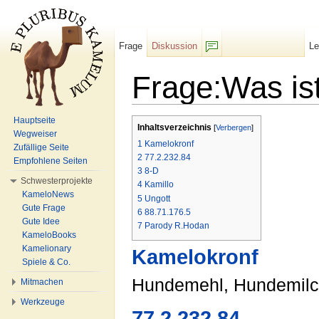
Frage
Diskussion
L
F/b
Frage:Was is
Wechseln zu:
Navigation
,
Suche
Hauptseite
Inhaltsverzeichnis
[
Verbergen
]
Wegweiser
1
Kamelokronf
Zufällige Seite
2
77.2.232.84
Empfohlene Seiten
3
8-D
Schwesterprojekte
4
Kamillo
KameloNews
5
Ungott
Gute Frage
6
88.71.176.5
Gute Idee
7
Parody R.Hodan
KameloBooks
Kamelionary
Kamelokronf
Spiele & Co.
Hundemehl, Hundemilch
Mitmachen
Werkzeuge
77.2.232.84