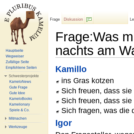
Frage
Diskussion
L
F/b
Frage:Was m
nachts am W
Hauptseite
Wegweiser
Wechseln zu:
Navigation
,
Suche
Zufällige Seite
Kamillo
Empfohlene Seiten
Schwesterprojekte
ins Gras kotzen
KameloNews
Gute Frage
Sich freuen, dass sie
Gute Idee
Sich freuen, dass sie
KameloBooks
Kamelionary
Sich fragen, was die 
Spiele & Co.
Mitmachen
Igor
Werkzeuge