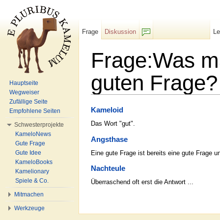
Frage
Diskussion
L
F/b
Frage:Was ma
guten Frage?
Hauptseite
Wegweiser
Wechseln zu:
Navigation
,
Suche
Zufällige Seite
Kameloid
Empfohlene Seiten
Das Wort "gut".
Schwesterprojekte
KameloNews
Angsthase
Gute Frage
Eine gute Frage ist bereits eine gute Frage 
Gute Idee
KameloBooks
Nachteule
Kamelionary
Spiele & Co.
Überraschend oft erst die Antwort ...
Mitmachen
Werkzeuge