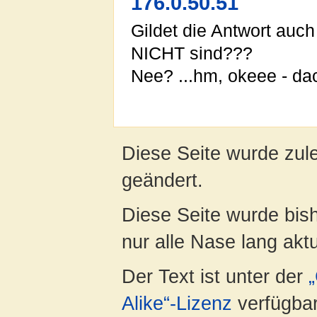
176.0.50.51
Gildet die Antwort auc
NICHT sind???
Nee? ...hm, okeee - dach
Diese Seite wurde zul
geändert.
Diese Seite wurde bish
nur alle Nase lang aktua
Der Text ist unter der
Alike“-Lizenz
verfügbar