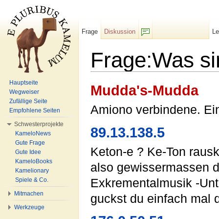
Frage
Diskussion
L
F/b
Frage:Was si
Wechseln zu:
Navigation
,
Suche
Hauptseite
Mudda's-Mudda
Wegweiser
Zufällige Seite
Amiono verbindene. Ei
Empfohlene Seiten
Schwesterprojekte
89.13.138.5
KameloNews
Gute Frage
Keton-e ? Ke-Ton rausk
Gute Idee
KameloBooks
also gewissermassen d
Kamelionary
Exkrementalmusik -Unte
Spiele & Co.
Mitmachen
guckst du einfach mal d
Werkzeuge