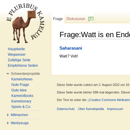
Frage
Diskussion
F/b
Frage:Watt is en En
Wechseln zu:
Navigation
,
Suche
Saharasani
Hauptseite
Wegweiser
Watt? Volt!
Zufällige Seite
Empfohlene Seiten
Schwesterprojekte
KameloNews
Gute Frage
Diese Seite wurde zuletzt am 2. August 2022 um 16
Gute Idee
Diese Seite wurde bisher 588-mal abgerufen. Dieser Z
KameloBooks
Der Text ist unter der
„Creative Commons Attributio
Kamelionary
Spiele & Co.
Datenschutz
Über Kamelopedia
Impressum
Mitmachen
Werkzeuge