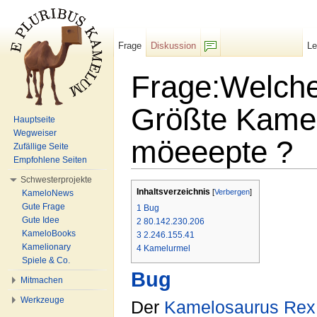
Frage
Diskussion
L
F/b
Frage:Welche
Größte Kamel
Hauptseite
Wegweiser
möeeepte ?
Zufällige Seite
Empfohlene Seiten
Wechseln zu:
Navigation
,
Suche
Schwesterprojekte
Inhaltsverzeichnis
[
Verbergen
]
KameloNews
Gute Frage
1
Bug
Gute Idee
2
80.142.230.206
KameloBooks
3
2.246.155.41
Kamelionary
4
Kamelurmel
Spiele & Co.
Bug
Mitmachen
Werkzeuge
Der
Kamelosaurus Rex