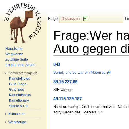
Frage
Diskussion
L
F/b
Frage:Wer ha
Auto gegen d
Hauptseite
Wegweiser
Wechseln zu:
Navigation
,
Suche
Zufällige Seite
8-D
Empfohlene Seiten
Bernd, und es war ein Motorrad.
Schwesterprojekte
KameloNews
89.15.237.69
Gute Frage
SIE warens!
Gute Idee
KameloBooks
46.115.129.187
Kamelionary
Spiele & Co.
Nicht so hastig! Die Therapie hat Zeit. Näc
sorry wegen des "Merke"! :P
Mitmachen
Werkzeuge