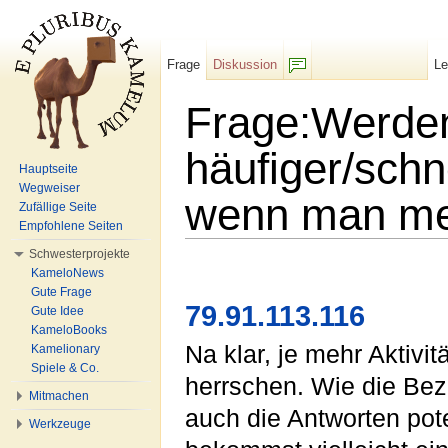
Frage
Diskussion
L
F/b
Frage:Werde
häufiger/schn
Hauptseite
Wegweiser
wenn man meh
Zufällige Seite
Empfohlene Seiten
Wechseln zu:
Navigation
,
Suche
Schwesterprojekte
KameloNews
Gute Frage
79.91.113.116
Gute Idee
KameloBooks
Na klar, je mehr Aktivi
Kamelionary
Spiele & Co.
herrschen. Wie die Bez
Mitmachen
auch die Antworten pote
Werkzeuge