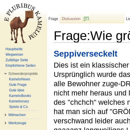
Frage
Diskussion
L
F/b
Frage:Wie gr
Wechseln zu:
Navigation
,
Suche
Hauptseite
Seppiverseckelt
Wegweiser
Zufällige Seite
Dies ist ein klassisch
Empfohlene Seiten
Ursprünglich wurde da
Schwesterprojekte
KameloNews
alle Bewohner zuge-DR
Gute Frage
Gute Idee
nicht mehr heraus und 
KameloBooks
des "chchch" welches 
Kamelionary
Spiele & Co.
hat man sich auf "GRÖ
Mitmachen
verschwand leider auc
Werkzeuge