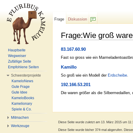
Frage
Diskussion
F/b
Frage:Wie groß ware
Wechseln zu:
Navigation
,
Suche
83.167.60.90
Hauptseite
Wegweiser
Fast so gross wie ein Marmeladentoastbr
Zufällige Seite
Kamillo
Empfohlene Seiten
So groß wie ein Modell der
Erdscheibe
.
Schwesterprojekte
KameloNews
192.166.53.201
Gute Frage
Gute Idee
Die waren größer als die Silbermedaillen,
KameloBooks
Kamelionary
Spiele & Co.
Mitmachen
Diese Seite wurde zuletzt am 13. März 2015 um 11:
Werkzeuge
Diese Seite wurde bisher 374-mal abgerufen. Dieser Z