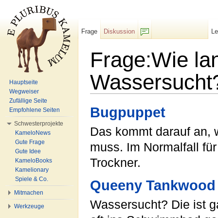
Frage
Diskussion
L
F/b
Frage:Wie lan
Wassersucht
Hauptseite
Wegweiser
Wechseln zu:
Navigation
,
Suche
Zufällige Seite
Bugpuppet
Empfohlene Seiten
Schwesterprojekte
Das kommt darauf an, 
KameloNews
Gute Frage
muss. Im Normalfall fü
Gute Idee
Trockner.
KameloBooks
Kamelionary
Spiele & Co.
Queeny Tankwood
Mitmachen
Wassersucht? Die ist g
Werkzeuge