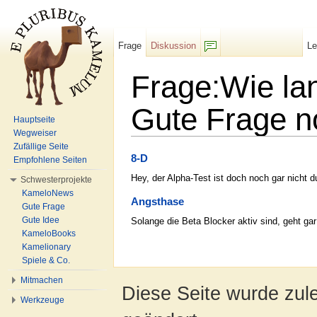
Frage
Diskussion
L
F/b
Frage:Wie lan
Gute Frage n
Hauptseite
Wegweiser
Wechseln zu:
Navigation
,
Suche
Zufällige Seite
8-D
Empfohlene Seiten
Hey, der Alpha-Test ist doch noch gar nicht 
Schwesterprojekte
KameloNews
Angsthase
Gute Frage
Gute Idee
Solange die Beta Blocker aktiv sind, geht gar
KameloBooks
Kamelionary
Spiele & Co.
Mitmachen
Diese Seite wurde zul
Werkzeuge