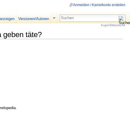
Anmelden / Kamelkonto erstellen
 anzeigen
Versionen/Autoren
Kugel-Bildersuche
a geben täte?
melopedia.