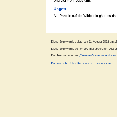
Und viel mehr Bugs drin.
Ungott
Als Parodie auf die Wikipedia gäbe es da
Diese Seite wurde zuletzt am 11. August 2012 um 1
Diese Seite wurde bisher 299-mal abgerufen. Dieser Z
Der Text ist unter der
„Creative Commons Attributio
Datenschutz
Über Kamelopedia
Impressum