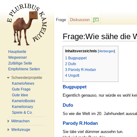
Frage
Diskussion
F/b
Frage:Wie sähe die W
Wechseln zu:
Navigation
,
Suche
Inhaltsverzeichnis
[
Verbergen
]
Hauptseite
Wegweiser
1
Bugpuppet
Zufällige Seite
2
Dufo
Empfohlene Seiten
3
Parody R.Hodan
4
Ungott
Schwesterprojekte
KameloNews
Bugpuppet
Gute Frage
Gute Idee
Eigentlich genauso, nur würde es wohl kei
KameloBooks
Dufo
Kamelionary
Spiele & Co.
So wie die Welt im 20. Jahrhundert aussa
Mitmachen
Parody R.Hodan
Werkzeuge
Sie täte viel dümmer aussehn tun.