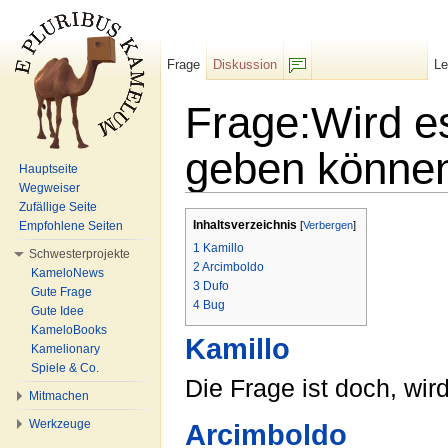
Frage
Diskussion
L
F/b
Frage:Wird e
geben könne
Hauptseite
Wegweiser
Wechseln zu:
Navigation
,
Suche
Zufällige Seite
Inhaltsverzeichnis
Empfohlene Seiten
[
Verbergen
]
1
Kamillo
Schwesterprojekte
2
Arcimboldo
KameloNews
3
Dufo
Gute Frage
4
Bug
Gute Idee
KameloBooks
Kamillo
Kamelionary
Spiele & Co.
Die Frage ist doch, wi
Mitmachen
Werkzeuge
Arcimboldo