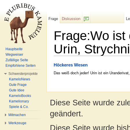
Frage
Diskussion
L
F/b
Frage:Wo ist
Urin, Strychn
Hauptseite
Wegweiser
Wechseln zu:
Navigation
,
Suche
Zufällige Seite
Höckeres Wesen
Empfohlene Seiten
Das weiß doch jeder! Urin ist ein Uranderivat
Schwesterprojekte
KameloNews
Gute Frage
Gute Idee
KameloBooks
Diese Seite wurde zul
Kamelionary
Spiele & Co.
geändert.
Mitmachen
Werkzeuge
Diese Seite wurde bish