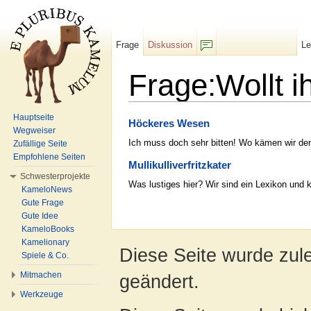
Frage
Diskussion
L
F/b
Frage:Wollt i
Wechseln zu:
Navigation
,
Suche
Hauptseite
Höckeres Wesen
Wegweiser
Ich muss doch sehr bitten! Wo kämen wir den
Zufällige Seite
Empfohlene Seiten
Mullikulliverfritzkater
Schwesterprojekte
Was lustiges hier? Wir sind ein Lexikon und 
KameloNews
Gute Frage
Gute Idee
KameloBooks
Kamelionary
Diese Seite wurde zule
Spiele & Co.
Mitmachen
geändert.
Werkzeuge