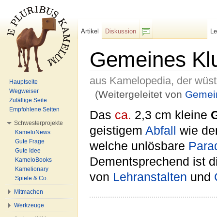
Artikel
Diskussion
L
F/b
Gemeines Kl
aus Kamelopedia, der wüs
Hauptseite
Wegweiser
(Weitergeleitet von
Gemein
Zufällige Seite
Wechseln zu:
Navigation
,
Suche
Empfohlene Seiten
Das
ca.
2,3 cm kleine
Schwesterprojekte
geistigem
Abfall
wie de
KameloNews
Gute Frage
welche unlösbare
Para
Gute Idee
Dementsprechend ist d
KameloBooks
Kamelionary
von
Lehranstalten
und
Spiele & Co.
Mitmachen
Werkzeuge