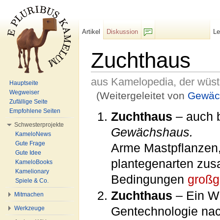
Artikel
Diskussion
L
F/b
Zuchthaus
aus Kamelopedia, der wüs
Hauptseite
Wegweiser
(Weitergeleitet von
Gewäc
Zufällige Seite
Wechseln zu:
Navigation
,
Suche
Empfohlene Seiten
Zuchthaus
– auch 
Schwesterprojekte
Gewächshaus.
KameloNews
Gute Frage
Arme Mastpflanzen
Gute Idee
plantegenarten zus
KameloBooks
Kamelionary
Bedingungen
groß
Spiele & Co.
Zuchthaus
– Ein W
Mitmachen
Gentechnologie na
Werkzeuge