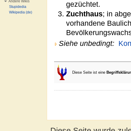
Andere Wikis
gezüchtet.
Stupidedia
Zuchthaus
; in abg
Wikipedia (de)
vorhandene Baulichk
Bevölkerungswachst
Siehe unbedingt:
Kon
Diese Seite ist eine
Begriffskläru
Diese Seite wurde zul