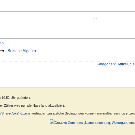
1 x 1
en
em:
Bolsche Algebra
Kategorien
:
Artikel, d
 10:52 Uhr geändert.
 Zähler wird nur alle Nase lang aktualisiert.
n/Share-Alike“-Lizenz
verfügbar; zusätzliche Bedingungen können anwendbar sein. Lizenzen f