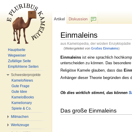
Artikel
Diskussion
F/b
Einmaleins
aus Kamelopedia, der wüsten Enzyklopädie
(Weitergeleitet von
Großes Einmaleins
)
Hauptseite
Wechseln zu:
Navigation
,
Suche
Wegweiser
Einmaleins
ist eine sprachlich hochkompl
Zufällige Seite
unterscheiden zu können. Das besonder
Empfohlene Seiten
Religiöse Kamele glauben, dass das
Einm
Schwesterprojekte
Anhänger dieser Theorie begründen dies 
KameloNews
Gute Frage
Gute Idee
Ob dies wirklich stimmt, das können
S
KameloBooks
Kamelionary
Spiele & Co.
Das große Einmaleins
Mitmachen
Werkzeuge