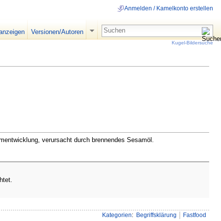
Anmelden / Kamelkonto erstellen
 anzeigen
Versionen/Autoren
Kugel-Bildersuche
almentwicklung, verursacht durch brennendes Sesamöl.
htet.
Kategorien
:
Begriffsklärung
Fastfood