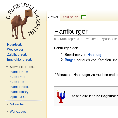
Artikel
Diskussion
F/b
Hanfburger
aus Kamelopedia, der wüsten Enzyklopädie
Wechseln zu:
Navigation
,
Suche
Hauptseite
Hanfburger, der:
Wegweiser
Bewohner von
Hanfburg
Zufällige Seite
Empfohlene Seiten
Burger
, der auch von Kamelen un
Schwesterprojekte
KameloNews
*
Versuche, Hanfburger zu rauchen endet
Gute Frage
Gute Idee
KameloBooks
Kamelionary
Diese Seite ist eine
Begriffskl
Spiele & Co.
Mitmachen
Werkzeuge