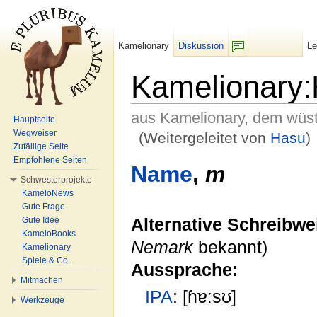
Kamelionary
Diskussion
L
F/b
Kamelionary
aus Kamelionary, dem wüs
Hauptseite
Wegweiser
(Weitergeleitet von
Hasu
)
Zufällige Seite
Wechseln zu:
Navigation
,
Suche
Empfohlene Seiten
Name
,
m
Schwesterprojekte
KameloNews
Gute Frage
Gute Idee
Alternative Schreibwe
KameloBooks
Nemark
bekannt)
Kamelionary
Spiele & Co.
Aussprache:
Mitmachen
IPA
: [ɦɐːsʊ]
Werkzeuge