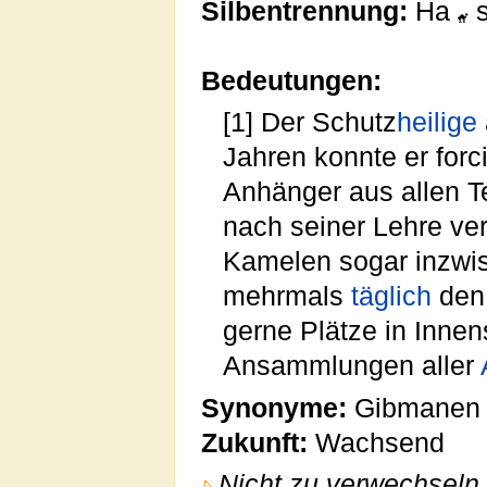
Silbentrennung:
Ha
s
Bedeutungen:
[1] Der Schutz
heilige
Jahren konnte er forc
Anhänger aus allen T
nach seiner Lehre ve
Kamelen sogar inzwisc
mehrmals
täglich
den 
gerne Plätze in Inne
Ansammlungen aller
Synonyme:
Gibmanen 
Zukunft:
Wachsend
Nicht zu verwechseln 