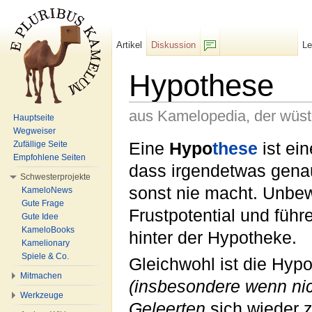
Artikel
Diskussion
L
F/b
Hypothese
aus Kamelopedia, der wüs
Hauptseite
Wegweiser
Wechseln zu:
Navigation
,
Suche
Eine
Hypo
these
ist ein
Zufällige Seite
Empfohlene Seiten
dass irgendetwas genau
Schwesterprojekte
sonst nie macht. Unbe
KameloNews
Gute Frage
Frustpotential und führ
Gute Idee
KameloBooks
hinter der Hypotheke.
Kamelionary
Spiele & Co.
Gleichwohl ist die Hyp
Mitmachen
(insbesondere wenn ni
Werkzeuge
Geleerten
sich wieder 