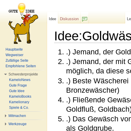
Idee
Diskussion
L
F/b
Idee:Goldwä
Wechseln zu:
Navigation
,
Suche
Hauptseite
.) Jemand, der Gold
Wegweiser
.) Jemand, der mit 
Zufällige Seite
Empfohlene Seiten
möglich, da diese s
Schwesterprojekte
.) Beste Wäscherei 
KameloNews
Gute Frage
Bronzewäscher)
Gute Idee
KameloBooks
.) Fließende Gewäsc
Kamelionary
Goldfluß, Goldbach
Spiele & Co.
Mitmachen
.) Das Gewäsch von 
Werkzeuge
als Goldgrube.