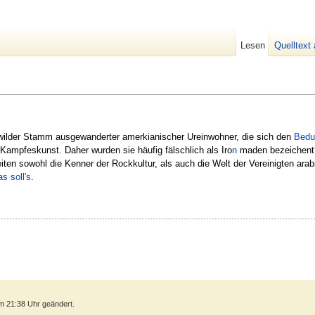
Lesen
Quelltext
e wilder Stamm ausgewanderter amerkianischer Ureinwohner, die sich den
Bedu
Kampfeskunst. Daher wurden sie häufig fälschlich als Iro
n
maden bezeichent.
iten sowohl die Kenner der Rockkultur, als auch die Welt der Vereinigten arab
s soll's
.
m 21:38 Uhr geändert.