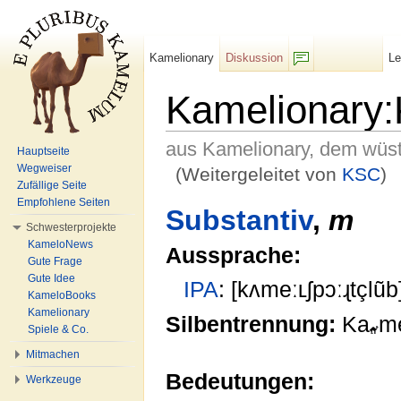
Kamelionary
Diskussion
L
F/b
Kamelionary:
aus Kamelionary, dem wüs
Hauptseite
Wegweiser
(Weitergeleitet von
KSC
)
Zufällige Seite
Wechseln zu:
Navigation
,
Suche
Empfohlene Seiten
Substantiv
,
m
Schwesterprojekte
KameloNews
Aussprache:
Gute Frage
Gute Idee
IPA
: [kʌmeːʟʃpɔːɻtçlũb
KameloBooks
Kamelionary
Silbentrennung:
Ka
me
Spiele & Co.
Mitmachen
Bedeutungen:
Werkzeuge