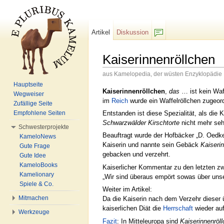
Artikel
Diskussion
F/b
Kaiserinnenröllchen
aus Kamelopedia, der wüsten Enzyklopädie
Wechseln zu:
Navigation
,
Suche
Hauptseite
Kaiserinnenröllchen
,
das
… ist kein Waff
Wegweiser
im
Reich
wurde ein Waffelröllchen zugeord
Zufällige Seite
Entstanden ist diese Spezialität, als die 
Empfohlene Seiten
Schwarzwälder Kirschtorte
nicht mehr seh
Schwesterprojekte
Beauftragt wurde der Hofbäcker „D. Oedk
KameloNews
Kaiserin und nannte sein Gebäck
Kaiseri
Gute Frage
gebacken und verzehrt.
Gute Idee
KameloBooks
Kaiserlicher Kommentar zu den letzten zw
Kamelionary
„Wir sind überaus empört sowas über uns
Spiele & Co.
Weiter im Artikel:
Mitmachen
Da die Kaiserin nach dem Verzehr dieser 
kaiserlichen Diät die
Herrschaft
wieder auf
Werkzeuge
Fazit
: In Mitteleuropa sind
Kaiserinnenröl