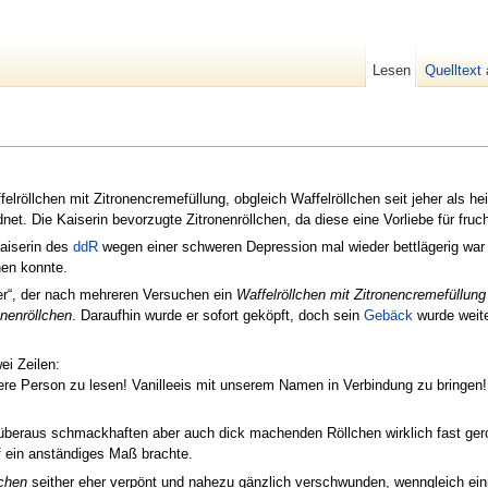
Lesen
Quelltext
elröllchen mit Zitronencremefüllung, obgleich Waffelröllchen seit jeher als 
net. Die Kaiserin bevorzugte Zitronenröllchen, da diese eine Vorliebe für fr
Kaiserin des
ddR
wegen einer schweren Depression mal wieder bettlägerig war
en konnte.
er“, der nach mehreren Versuchen ein
Waffelröllchen mit Zitronencremefüllung
nnenröllchen
. Daraufhin wurde er sofort geköpft, doch sein
Gebäck
wurde weit
ei Zeilen:
ere Person zu lesen! Vanilleeis mit unserem Namen in Verbindung zu bringe
überaus schmackhaften aber auch dick machenden Röllchen wirklich fast gerol
 ein anständiges Maß brachte.
lchen
seither eher verpönt und nahezu gänzlich verschwunden, wenngleich ei