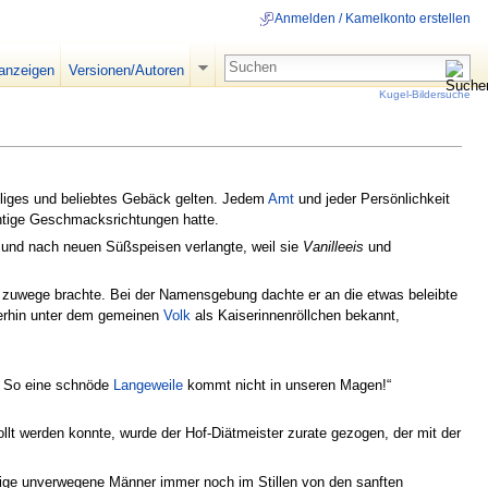
Anmelden / Kamelkonto erstellen
 anzeigen
Versionen/Autoren
Kugel-Bildersuche
heiliges und beliebtes Gebäck gelten. Jedem
Amt
und jeder Persönlichkeit
uchtige Geschmacksrichtungen hatte.
 und nach neuen Süßspeisen verlangte, weil sie
Vanilleeis
und
zuwege brachte. Bei der Namensgebung dachte er an die etwas beleibte
erhin unter dem gemeinen
Volk
als Kaiserinnenröllchen bekannt,
n! So eine schnöde
Langeweile
kommt nicht in unseren Magen!“
lt werden konnte, wurde der Hof-Diätmeister zurate gezogen, der mit der
nige unverwegene Männer immer noch im Stillen von den sanften