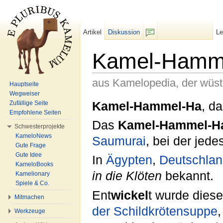
Artikel
Diskussion
L
F/b
Kamel-Hamm
aus Kamelopedia, der wüs
Hauptseite
Wegweiser
Wechseln zu:
Navigation
,
Suche
Kamel-Hammel-Ha
, d
Zufällige Seite
Empfohlene Seiten
Das
Kamel-Hammel-H
Schwesterprojekte
KameloNews
Saumurai
, bei der jede
Gute Frage
Gute Idee
In
Ägypten
,
Deutschla
KameloBooks
in die Klöten
bekannt.
Kamelionary
Spiele & Co.
Ent
wickel
t wurde dies
Mitmachen
der Schildkrötensuppe
Werkzeuge