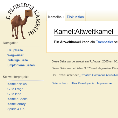
Kamelbau
Diskussion
Kamel:Altweltkamel
Wechseln zu:
Navigation
,
Suche
Ein
Altweltkamel
kann ein
Trampeltier
sei
Navigation
Hauptseite
Wegweiser
Zufällige Seite
Diese Seite wurde zuletzt am 7. August 2005 um 08
Empfohlene Seiten
Diese Seite wurde bisher 3.376-mal abgerufen. Dieser
Der Text ist unter der
„Creative Commons Attributio
Schwesterprojekte
Datenschutz
Über Kamelopedia
Impressum
KameloNews
Gute Frage
Gute Idee
KameloBooks
Kamelionary
Spiele & Co.