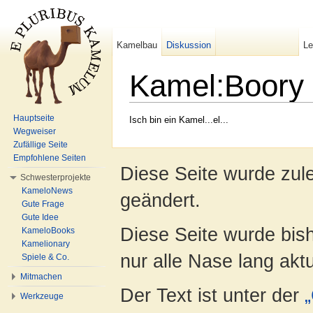
Kamelbau
Diskussion
L
Kamel:Boory
Wechseln zu:
Navigation
,
Suche
Hauptseite
Isch bin ein Kamel...el...
Wegweiser
Zufällige Seite
Empfohlene Seiten
Diese Seite wurde zul
Schwesterprojekte
KameloNews
geändert.
Gute Frage
Gute Idee
Diese Seite wurde bish
KameloBooks
Kamelionary
nur alle Nase lang aktua
Spiele & Co.
Mitmachen
Der Text ist unter der
Werkzeuge