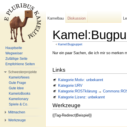
Kamelbau
Diskussion
L
Kamel:Bugpu
<
Kamel:Bugpuppet
Wechseln zu:
Navigation
,
Suche
Hauptseite
Nur ein paar Sachen, die ich mir so merken 
Wegweiser
Zufällige Seite
Empfohlene Seiten
Links
Schwesterprojekte
KameloNews
Kategorie:Motiv: unbekannt
Gute Frage
Kategorie:URV
Gute Idee
Kategorie:ROSTklärung
→
Commons:ROS
KameloBooks
Kategorie:Lizenz: unbekannt
Kamelionary
Spiele & Co.
Werkzeuge
Mitmachen
{{Tag-Redirect|Beispiel}}
Werkzeuge