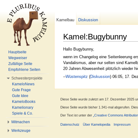
Kamelbau
Diskussion
Kamel:Bugybunny
Wechseln zu:
Navigation
,
Suche
Hallo Bugybunny,
Hauptseite
wenn im Changelog eine Seitenleerung er
Wegweiser
Vandalismus, aber nur selten sind Kamelba
Zufällige Seite
20 Jahren Abwesenheit plötzlich wieder hie
Empfohlene Seiten
--
Wüstenspitz
(
Diskussion
) 06:05, 17. De
Schwesterprojekte
KameloNews
Gute Frage
Gute Idee
Diese Seite wurde zuletzt am 17. Dezember 2025 u
KameloBooks
Kamelionary
Diese Seite wurde bisher 1.341-mal abgerufen. Dieser
Spiele & Co.
Der Text ist unter der
„Creative Commons Attributio
Mitmachen
Datenschutz
Über Kamelopedia
Impressum
Werkzeuge