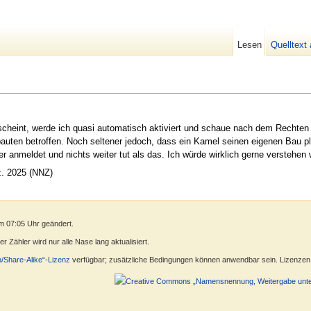
Lesen
Quelltext
scheint, werde ich quasi automatisch aktiviert und schaue nach dem Rechte
uten betroffen. Noch seltener jedoch, dass ein Kamel seinen eigenen Bau pla
r anmeldet und nichts weiter tut als das. Ich würde wirklich gerne verstehen 
z. 2025 (NNZ)
m 07:05 Uhr geändert.
 Zähler wird nur alle Nase lang aktualisiert.
n/Share-Alike“-Lizenz
verfügbar; zusätzliche Bedingungen können anwendbar sein. Lizenzen f