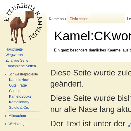
Kamelbau
Diskussion
L
Kamel:CKwo
Wechseln zu:
Navigation
,
Suche
Hauptseite
Ein ganz besonders dämliches Kaarmel aus
Wegweiser
Zufällige Seite
Empfohlene Seiten
Diese Seite wurde zul
Schwesterprojekte
KameloNews
geändert.
Gute Frage
Gute Idee
Diese Seite wurde bish
KameloBooks
Kamelionary
nur alle Nase lang aktua
Spiele & Co.
Mitmachen
Der Text ist unter der
Werkzeuge