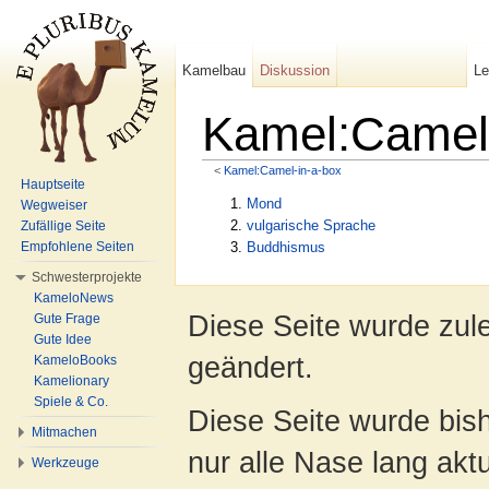
Kamelbau
Diskussion
L
Kamel:Camel-
<
Kamel:Camel-in-a-box
Wechseln zu:
Navigation
,
Suche
Hauptseite
Mond
Wegweiser
vulgarische Sprache
Zufällige Seite
Empfohlene Seiten
Buddhismus
Schwesterprojekte
KameloNews
Diese Seite wurde zul
Gute Frage
Gute Idee
geändert.
KameloBooks
Kamelionary
Spiele & Co.
Diese Seite wurde bish
Mitmachen
nur alle Nase lang aktua
Werkzeuge