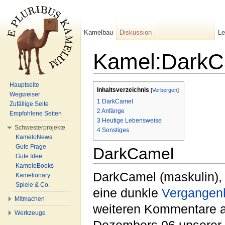
Kamelbau
Diskussion
L
Kamel:DarkC
Wechseln zu:
Navigation
,
Suche
Hauptseite
Inhaltsverzeichnis
[
Verbergen
]
Wegweiser
1
DarkCamel
Zufällige Seite
2
Anfänge
Empfohlene Seiten
3
Heutige Lebensweise
Schwesterprojekte
4
Sonstiges
KameloNews
Gute Frage
DarkCamel
Gute Idee
KameloBooks
DarkCamel (maskulin), 
Kamelionary
Spiele & Co.
eine dunkle
Vergangenh
Mitmachen
weiteren Kommentare 
Werkzeuge