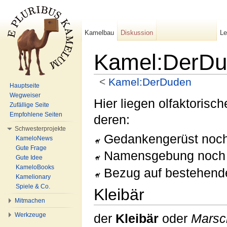
Kamelbau
Diskussion
L
Kamel:DerDu
<
Kamel:DerDuden
Hauptseite
Wechseln zu:
Navigation
,
Suche
Wegweiser
Hier liegen olfaktorisc
Zufällige Seite
Empfohlene Seiten
deren:
Schwesterprojekte
Gedankengerüst noch 
KameloNews
Gute Frage
Namensgebung noch ni
Gute Idee
KameloBooks
Bezug auf bestehend
Kamelionary
Spiele & Co.
Kleibär
Mitmachen
Werkzeuge
der
Kleibär
oder
Marsc