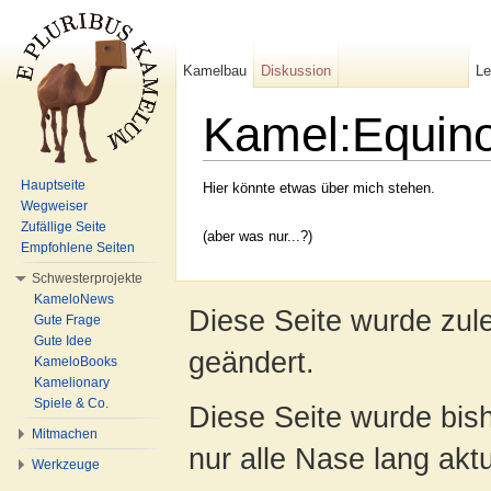
Kamelbau
Diskussion
L
Kamel:Equin
Wechseln zu:
Navigation
,
Suche
Hauptseite
Hier könnte etwas über mich stehen.
Wegweiser
Zufällige Seite
(aber was nur...?)
Empfohlene Seiten
Schwesterprojekte
KameloNews
Diese Seite wurde zul
Gute Frage
Gute Idee
geändert.
KameloBooks
Kamelionary
Spiele & Co.
Diese Seite wurde bish
Mitmachen
nur alle Nase lang aktua
Werkzeuge